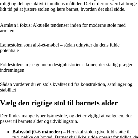
roligt og deltage aktivt i familiens måltider. Det er derfor værd at bruge
lidt tid på at justere stolen og lære barnet, hvordan det skal sidde.
Armlæn i fokus: Aktuelle tendenser inden for moderne stole med
armlæn
Lænestolen som alt-i-ét-møbel – sådan udnytter du dens fulde
potentiale
Foldestolens rejse gennem designhistorien: Ikoner, der stadig præger
indretningen
Sådan vurderer du en stols kvalitet ud fra konstruktion, samlinger og
stabilitet
Vælg den rigtige stol til barnets alder
Der findes mange typer børnestole, og det er vigtigt at vælge en, der
passer til barnets alder og udviklingstrin.
Babystol (0–6 måneder)
– Her skal stolen give fuld støtte til
ryg, nakke og hoved. Barnet skal ikke sidde oprejst for tidligt, da