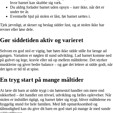
hvor barnet kan skubbe sig væk.
Du aldrig forlader barnet uden opsyn – især ikke, når det er
under tre år.
Eventuelle hjul på stolen er låst, før barnet sættes i.
Tjek jævnligt, at skruer og beslag sidder fast, og at stolen ikke har
revner eller løse dele.
Gør siddetiden aktiv og varieret
Selvom en god stol er vigtig, bør børn ikke sidde stille for længe ad
gangen. Variation er nøglen til sund udvikling. Lad barnet komme ned
på gulvet og lege, kravle eller stå op mellem måltiderne. Det styrker
musklerne og giver bedre balance – og gør det lettere at sidde godt, når
det igen er tid til at spise.
En tryg start på mange måltider
At lære dit barn at sidde trygt i sin børnestol handler om mere end
sikkerhed – det handler om trivsel, udvikling og fælles oplevelser. Når
stolen er indstillet rigtigt, og barnet føler sig trygt, bliver måltiderne en
hyggelig stund for hele familien. Med lidt opmærksomhed og
tålmodighed kan du give dit barn en god start på mange år med sunde