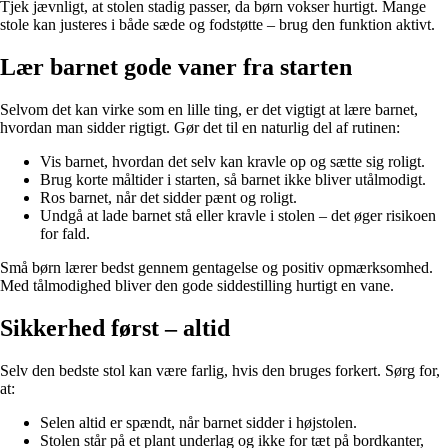
Tjek jævnligt, at stolen stadig passer, da børn vokser hurtigt. Mange
stole kan justeres i både sæde og fodstøtte – brug den funktion aktivt.
Lær barnet gode vaner fra starten
Selvom det kan virke som en lille ting, er det vigtigt at lære barnet,
hvordan man sidder rigtigt. Gør det til en naturlig del af rutinen:
Vis barnet, hvordan det selv kan kravle op og sætte sig roligt.
Brug korte måltider i starten, så barnet ikke bliver utålmodigt.
Ros barnet, når det sidder pænt og roligt.
Undgå at lade barnet stå eller kravle i stolen – det øger risikoen
for fald.
Små børn lærer bedst gennem gentagelse og positiv opmærksomhed.
Med tålmodighed bliver den gode siddestilling hurtigt en vane.
Sikkerhed først – altid
Selv den bedste stol kan være farlig, hvis den bruges forkert. Sørg for,
at:
Selen altid er spændt, når barnet sidder i højstolen.
Stolen står på et plant underlag og ikke for tæt på bordkanter,