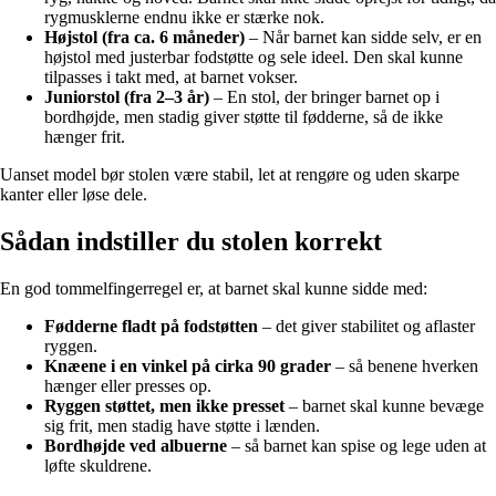
rygmusklerne endnu ikke er stærke nok.
Højstol (fra ca. 6 måneder)
– Når barnet kan sidde selv, er en
højstol med justerbar fodstøtte og sele ideel. Den skal kunne
tilpasses i takt med, at barnet vokser.
Juniorstol (fra 2–3 år)
– En stol, der bringer barnet op i
bordhøjde, men stadig giver støtte til fødderne, så de ikke
hænger frit.
Uanset model bør stolen være stabil, let at rengøre og uden skarpe
kanter eller løse dele.
Sådan indstiller du stolen korrekt
En god tommelfingerregel er, at barnet skal kunne sidde med:
Fødderne fladt på fodstøtten
– det giver stabilitet og aflaster
ryggen.
Knæene i en vinkel på cirka 90 grader
– så benene hverken
hænger eller presses op.
Ryggen støttet, men ikke presset
– barnet skal kunne bevæge
sig frit, men stadig have støtte i lænden.
Bordhøjde ved albuerne
– så barnet kan spise og lege uden at
løfte skuldrene.