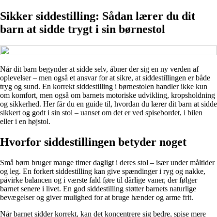
Sikker siddestilling: Sådan lærer du dit
barn at sidde trygt i sin børnestol
Når dit barn begynder at sidde selv, åbner der sig en ny verden af
oplevelser – men også et ansvar for at sikre, at siddestillingen er både
tryg og sund. En korrekt siddestilling i børnestolen handler ikke kun
om komfort, men også om barnets motoriske udvikling, kropsholdning
og sikkerhed. Her får du en guide til, hvordan du lærer dit barn at sidde
sikkert og godt i sin stol – uanset om det er ved spisebordet, i bilen
eller i en højstol.
Hvorfor siddestillingen betyder noget
Små børn bruger mange timer dagligt i deres stol – især under måltider
og leg. En forkert siddestilling kan give spændinger i ryg og nakke,
påvirke balancen og i værste fald føre til dårlige vaner, der følger
barnet senere i livet. En god siddestilling støtter barnets naturlige
bevægelser og giver mulighed for at bruge hænder og arme frit.
Når barnet sidder korrekt, kan det koncentrere sig bedre, spise mere