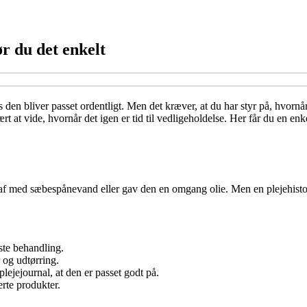
ør du det enkelt
den bliver passet ordentligt. Men det kræver, at du har styr på, hvornår 
rt at vide, hvornår det igen er tid til vedligeholdelse. Her får du en enk
n af med sæbespånevand eller gav den en omgang olie. Men en plejehistor
æste behandling.
 og udtørring.
plejejournal, at den er passet godt på.
rte produkter.