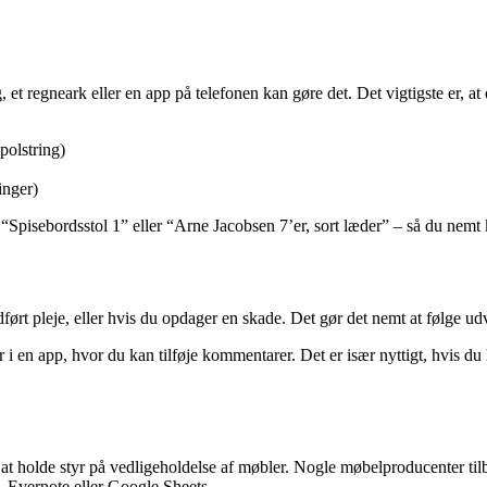
t regneark eller en app på telefonen kan gøre det. Det vigtigste er, at
polstring)
inger)
x “Spisebordsstol 1” eller “Arne Jacobsen 7’er, sort læder” – så du nemt
dført pleje, eller hvis du opdager en skade. Det gør det nemt at følge u
i en app, hvor du kan tilføje kommentarer. Det er især nyttigt, hvis du
d at holde styr på vedligeholdelse af møbler. Nogle møbelproducenter ti
, Evernote eller Google Sheets.