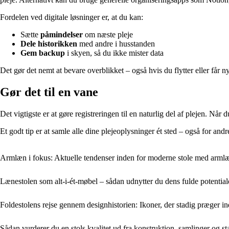
Fordelen ved digitale løsninger er, at du kan:
Sætte
påmindelser
om næste pleje
Dele historikken
med andre i husstanden
Gem backup
i skyen, så du ikke mister data
Det gør det nemt at bevare overblikket – også hvis du flytter eller får n
Gør det til en vane
Det vigtigste er at gøre registreringen til en naturlig del af plejen. Når d
Et godt tip er at samle alle dine plejeoplysninger ét sted – også for an
Armlæn i fokus: Aktuelle tendenser inden for moderne stole med arml
Lænestolen som alt-i-ét-møbel – sådan udnytter du dens fulde potential
Foldestolens rejse gennem designhistorien: Ikoner, der stadig præger i
Sådan vurderer du en stols kvalitet ud fra konstruktion, samlinger og sta