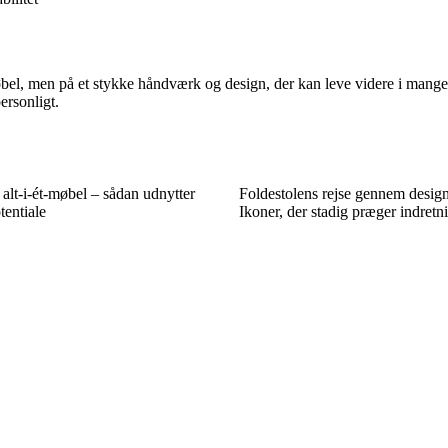
møbel, men på et stykke håndværk og design, der kan leve videre i mange 
ersonligt.
lt-i-ét-møbel – sådan udnytter
Foldestolens rejse gennem design
tentiale
Ikoner, der stadig præger indretn