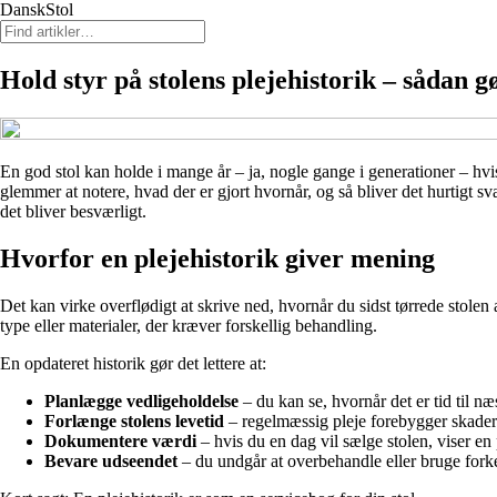
DanskStol
Hold styr på stolens plejehistorik – sådan g
En god stol kan holde i mange år – ja, nogle gange i generationer – hvis 
glemmer at notere, hvad der er gjort hvornår, og så bliver det hurtigt svæ
det bliver besværligt.
Hvorfor en plejehistorik giver mening
Det kan virke overflødigt at skrive ned, hvornår du sidst tørrede stole
type eller materialer, der kræver forskellig behandling.
En opdateret historik gør det lettere at:
Planlægge vedligeholdelse
– du kan se, hvornår det er tid til n
Forlænge stolens levetid
– regelmæssig pleje forebygger skader
Dokumentere værdi
– hvis du en dag vil sælge stolen, viser en 
Bevare udseendet
– du undgår at overbehandle eller bruge forke