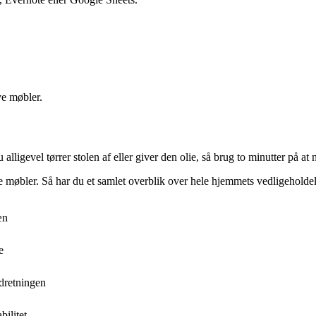
ye møbler.
u alligevel tørrer stolen af eller giver den olie, så brug to minutter på at
dre møbler. Så har du et samlet overblik over hele hjemmets vedligeholdel
æn
e
ndretningen
bilitet