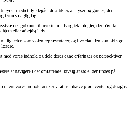
s læsere.
t tilbyder mediet dybdegående artikler, analyser og guides, der
ng i vores dagligdag.
ssiske designikoner til nyeste trends og teknologier, der påvirker
s hjem eller arbejdsplads.
af muligheder, som stolen repræsenterer, og hvordan den kan bidrage til
s læsere.
ig med vores indhold og dele deres egne erfaringer og perspektiver.
læsere at navigere i det omfattende udvalg af stole, der findes på
gn. Gennem vores indhold ønsker vi at fremhæve producenter og designs,