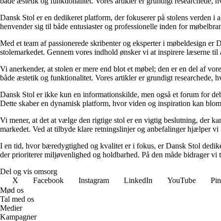
både æstetik og funktionalitet. Vores artikler er grundigt researchede, h
Dansk Stol er en dedikeret platform, der fokuserer på stolens verden i a
henvender sig til både entusiaster og professionelle inden for møbelbra
Med et team af passionerede skribenter og eksperter i møbeldesign er Da
stolemarkedet. Gennem vores indhold ønsker vi at inspirere læserne til 
Vi anerkender, at stolen er mere end blot et møbel; den er en del af vor
både æstetik og funktionalitet. Vores artikler er grundigt researchede, h
Dansk Stol er ikke kun en informationskilde, men også et forum for deba
Dette skaber en dynamisk platform, hvor viden og inspiration kan blom
Vi mener, at det at vælge den rigtige stol er en vigtig beslutning, der ka
markedet. Ved at tilbyde klare retningslinjer og anbefalinger hjælper vi f
I en tid, hvor bæredygtighed og kvalitet er i fokus, er Dansk Stol ded
der prioriterer miljøvenlighed og holdbarhed. På den måde bidrager vi 
Del og vis omsorg
X
Facebook
Instagram
LinkedIn
YouTube
Pin
Mød os
Tal med os
Medier
Kampagner