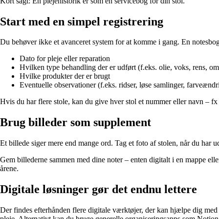
Kort sagt: En plejehistorik er som en servicebog for din stol.
Start med en simpel registrering
Du behøver ikke et avanceret system for at komme i gang. En notesbog, e
Dato for pleje eller reparation
Hvilken type behandling der er udført (f.eks. olie, voks, rens, om
Hvilke produkter der er brugt
Eventuelle observationer (f.eks. ridser, løse samlinger, farveændr
Hvis du har flere stole, kan du give hver stol et nummer eller navn – f
Brug billeder som supplement
Et billede siger mere end mange ord. Tag et foto af stolen, når du har u
Gem billederne sammen med dine noter – enten digitalt i en mappe eller 
årene.
Digitale løsninger gør det endnu lettere
Der findes efterhånden flere digitale værktøjer, der kan hjælpe dig me
pleje. Alternativt kan du bruge generelle organiseringsapps som Notion