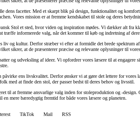
vilket sikrer, at de præsenterer præcise og relevante oplysninger til vore
lle dens facetter. Med et skarpt blik på design, funktionalitet og komfor
nchen. Vores mission er at fremme kendskabet til stole og deres betydni
nsk Stol et sted, hvor viden og inspiration mødes. Vi dækker alt fra kla
at træffe informerede valg, når det kommer til køb og indretning af dere
es liv og kultur. Derfor stræber vi efter at formidle det brede spektrum 
vilket sikrer, at de præsenterer præcise og relevante oplysninger til vore
tter og udveksling af ideer. Vi opfordrer vores læsere til at engagere s
stre.
n påvirke ens livskvalitet. Derfor ønsker vi at gøre det lettere for vores 
olk med at finde den stol, der passer bedst til deres behov og livsstil.
ikeret til at fremme ansvarlige valg inden for stoleproduktion og -desi
til en mere bæredygtig fremtid for både vores læsere og planeten.
terest
TikTok
Mail
RSS