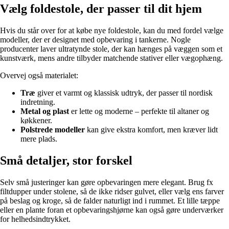
Vælg foldestole, der passer til dit hjem
Hvis du står over for at købe nye foldestole, kan du med fordel vælge
modeller, der er designet med opbevaring i tankerne. Nogle
producenter laver ultratynde stole, der kan hænges på væggen som et
kunstværk, mens andre tilbyder matchende stativer eller vægophæng.
Overvej også materialet:
Træ
giver et varmt og klassisk udtryk, der passer til nordisk
indretning.
Metal og plast
er lette og moderne – perfekte til altaner og
køkkener.
Polstrede modeller
kan give ekstra komfort, men kræver lidt
mere plads.
Små detaljer, stor forskel
Selv små justeringer kan gøre opbevaringen mere elegant. Brug fx
filtdupper under stolene, så de ikke ridser gulvet, eller vælg ens farver
på beslag og kroge, så de falder naturligt ind i rummet. Et lille tæppe
eller en plante foran et opbevaringshjørne kan også gøre underværker
for helhedsindtrykket.