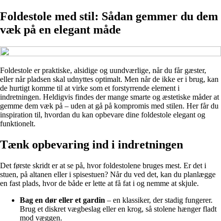
Foldestole med stil: Sådan gemmer du dem
væk på en elegant måde
Foldestole er praktiske, alsidige og uundværlige, når du får gæster,
eller når pladsen skal udnyttes optimalt. Men når de ikke er i brug, kan
de hurtigt komme til at virke som et forstyrrende element i
indretningen. Heldigvis findes der mange smarte og æstetiske måder at
gemme dem væk på – uden at gå på kompromis med stilen. Her får du
inspiration til, hvordan du kan opbevare dine foldestole elegant og
funktionelt.
Tænk opbevaring ind i indretningen
Det første skridt er at se på, hvor foldestolene bruges mest. Er det i
stuen, på altanen eller i spisestuen? Når du ved det, kan du planlægge
en fast plads, hvor de både er lette at få fat i og nemme at skjule.
Bag en dør eller et gardin
– en klassiker, der stadig fungerer.
Brug et diskret vægbeslag eller en krog, så stolene hænger fladt
mod væggen.