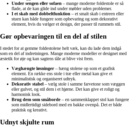
Under sengen eller sofaen
– mange moderne foldestole er så
flade, at de kan glide ind under møbler uden problemer.
I et skab med dobbeltfunktion
– et smalt skab i entreen eller
stuen kan både fungere som opbevaring og som dekorativt
element, hvis du vælger et design, der passer til rummets stil.
Gør opbevaringen til en del af stilen
I stedet for at gemme foldestolene helt væk, kan du lade dem indgå
som en del af indretningen. Mange moderne modeller er designet med
æstetik for øje og kan sagtens tåle at blive vist frem.
Væghængte løsninger
– hæng stolene op som et grafisk
element. En række ens stole i træ eller metal kan give et
minimalistisk og organiseret udtryk.
Dekorativ stabel
– vælg stole i samme farvetone som væggen
eller gulvet, og stil dem i et hjørne. Det kan give et roligt og
harmonisk look.
Brug dem som småborde
– en sammenklappet stol kan fungere
som midlertidigt sidebord med en bakke ovenpå. Det er både
praktisk og kreativt.
Udnyt skjulte rum