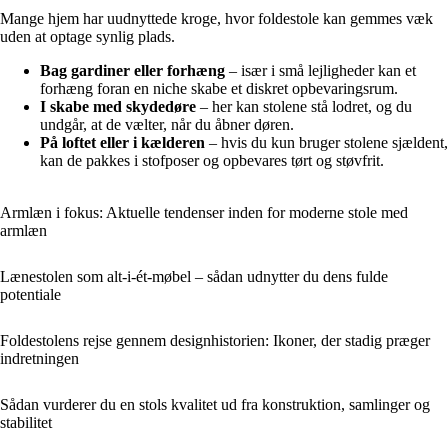
Mange hjem har uudnyttede kroge, hvor foldestole kan gemmes væk
uden at optage synlig plads.
Bag gardiner eller forhæng
– især i små lejligheder kan et
forhæng foran en niche skabe et diskret opbevaringsrum.
I skabe med skydedøre
– her kan stolene stå lodret, og du
undgår, at de vælter, når du åbner døren.
På loftet eller i kælderen
– hvis du kun bruger stolene sjældent,
kan de pakkes i stofposer og opbevares tørt og støvfrit.
Armlæn i fokus: Aktuelle tendenser inden for moderne stole med
armlæn
Lænestolen som alt-i-ét-møbel – sådan udnytter du dens fulde
potentiale
Foldestolens rejse gennem designhistorien: Ikoner, der stadig præger
indretningen
Sådan vurderer du en stols kvalitet ud fra konstruktion, samlinger og
stabilitet