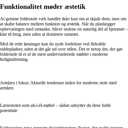
Funktionalitet møder æstetik
At gemme foldestole væk handler ikke kun om at skjule dem, men om
at skabe balance mellem funktion og æstetik. Når du planlægger
opbevaringen med omtanke, bliver stolene en naturlig del af hjemmet –
klar til brug, men uden at dominere rummet.
Med de rette løsninger kan du nyde fordelene ved fleksible
siddepladser, uden at det går ud over stilen. Det er netop det, der gør
foldestole til et af de mest undervurderede møbler i moderne
boligindretning.
Armlæn i fokus: Aktuelle tendenser inden for moderne stole med
armlæn
Lænestolen som alt-i-ét-møbel – sådan udnytter du dens fulde
potentiale
Foldestolens rejse gennem designhistorien: Ikoner, der stadig præger