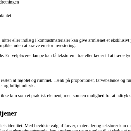
ndretningen
bilitet
, nitter eller indlæg i kontrastmaterialer kan give armlænet et eksklusi
møblet uden at kræve en stor investering.
ale. En velplaceret lampe kan få teksturen i træ eller læder til at træd
resten af møblet og rummet. Tænk på proportioner, farvebalance og fun
t og luftigt udtryk.
ikke kun som et praktisk element, men som en mulighed for at udtrykke 
tjener
lets identitet. Med bevidste valg af farver, materialer og teksturer kan
ler det eksperimenterende, kan armlænene være nøglen til at skabe et 