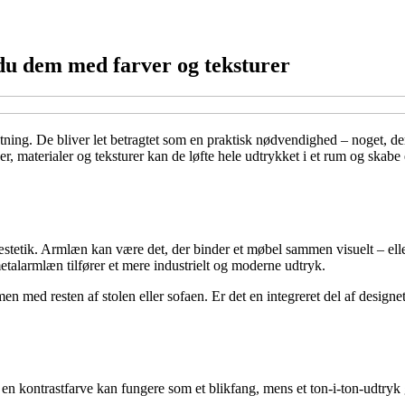
u dem med farver og teksturer
etning. De bliver let betragtet som en praktisk nødvendighed – noget, d
r, materialer og teksturer kan de løfte hele udtrykket i et rum og skabe e
etik. Armlæn kan være det, der binder et møbel sammen visuelt – eller 
etalarmlæn tilfører et mere industrielt og moderne udtryk.
 med resten af stolen eller sofaen. Er det en integreret del af designet
i en kontrastfarve kan fungere som et blikfang, mens et ton-i-ton-udtr