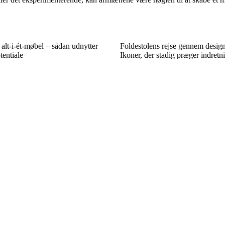
lt-i-ét-møbel – sådan udnytter
Foldestolens rejse gennem design
tentiale
Ikoner, der stadig præger indretn