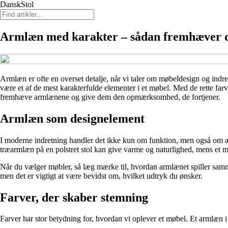
DanskStol
Armlæn med karakter – sådan fremhæver d
Armlæn er ofte en overset detalje, når vi taler om møbeldesign og indr
være et af de mest karakterfulde elementer i et møbel. Med de rette farve
fremhæve armlænene og give dem den opmærksomhed, de fortjener.
Armlæn som designelement
I moderne indretning handler det ikke kun om funktion, men også om æst
træarmlæn på en polstret stol kan give varme og naturlighed, mens et m
Når du vælger møbler, så læg mærke til, hvordan armlænet spiller sammen
men det er vigtigt at være bevidst om, hvilket udtryk du ønsker.
Farver, der skaber stemning
Farver har stor betydning for, hvordan vi oplever et møbel. Et armlæn 