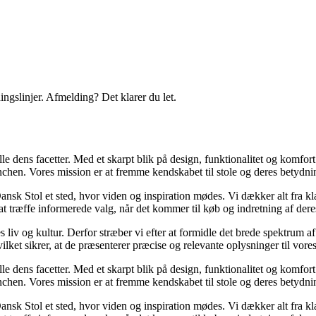
ingslinjer. Afmelding? Det klarer du let.
lle dens facetter. Med et skarpt blik på design, funktionalitet og komfor
nchen. Vores mission er at fremme kendskabet til stole og deres betydni
nsk Stol et sted, hvor viden og inspiration mødes. Vi dækker alt fra kla
at træffe informerede valg, når det kommer til køb og indretning af dere
es liv og kultur. Derfor stræber vi efter at formidle det brede spektrum 
vilket sikrer, at de præsenterer præcise og relevante oplysninger til vore
lle dens facetter. Med et skarpt blik på design, funktionalitet og komfor
nchen. Vores mission er at fremme kendskabet til stole og deres betydni
nsk Stol et sted, hvor viden og inspiration mødes. Vi dækker alt fra kla