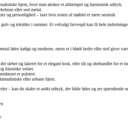
imalistiske hjem, hvor man ønsker et afdæmpet og harmonisk udtryk.
ebrun eller sort metal.
er og personlighed – især hvis resten af møblet er mere neutralt.
v og tekstiler i rummet. Et velvalgt farvespil kan få hele indretninge
 metal føles køligt og moderne, mens et i blødt læder eller stof giver 
et slebet og lakeret for et elegant look, eller råt og ubehandlet for et m
 og klassiske sofaer.
armlænet er polstret.
inimalistiske eller urbane hjem.
læder – kan du skabe et unikt udtryk, der både føles og ser spændende u
æn
e