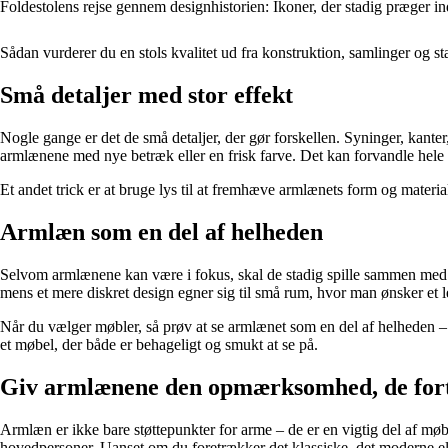
Foldestolens rejse gennem designhistorien: Ikoner, der stadig præger i
Sådan vurderer du en stols kvalitet ud fra konstruktion, samlinger og sta
Små detaljer med stor effekt
Nogle gange er det de små detaljer, der gør forskellen. Syninger, kanter
armlænene med nye betræk eller en frisk farve. Det kan forvandle hele 
Et andet trick er at bruge lys til at fremhæve armlænets form og materi
Armlæn som en del af helheden
Selvom armlænene kan være i fokus, skal de stadig spille sammen med 
mens et mere diskret design egner sig til små rum, hvor man ønsker et le
Når du vælger møbler, så prøv at se armlænet som en del af helheden – 
et møbel, der både er behageligt og smukt at se på.
Giv armlænene den opmærksomhed, de for
Armlæn er ikke bare støttepunkter for arme – de er en vigtig del af møb
hovedpersoner. Uanset om du foretrækker det klassiske, det moderne el