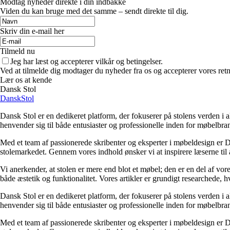
Modtag nyheder direkte i din indbakke
Viden du kan bruge med det samme – sendt direkte til dig.
Skriv din e-mail her
Tilmeld nu
Jeg har læst og accepterer vilkår og betingelser.
Ved at tilmelde dig modtager du nyheder fra os og accepterer vores retn
Lær os at kende
Dansk Stol
DanskStol
Dansk Stol er en dedikeret platform, der fokuserer på stolens verden i a
henvender sig til både entusiaster og professionelle inden for møbelbra
Med et team af passionerede skribenter og eksperter i møbeldesign er Da
stolemarkedet. Gennem vores indhold ønsker vi at inspirere læserne til 
Vi anerkender, at stolen er mere end blot et møbel; den er en del af vor
både æstetik og funktionalitet. Vores artikler er grundigt researchede, h
Dansk Stol er en dedikeret platform, der fokuserer på stolens verden i a
henvender sig til både entusiaster og professionelle inden for møbelbra
Med et team af passionerede skribenter og eksperter i møbeldesign er Da