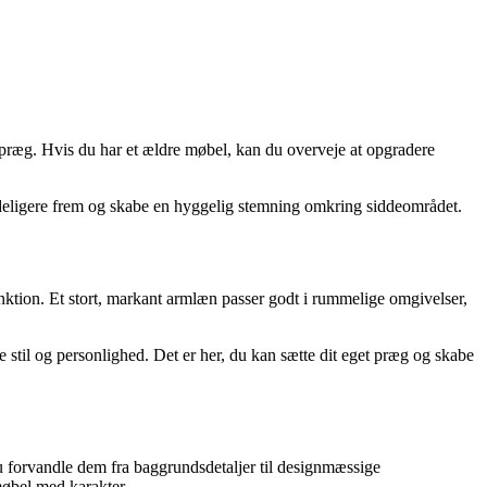
vt præg. Hvis du har et ældre møbel, kan du overveje at opgradere
e tydeligere frem og skabe en hyggelig stemning omkring siddeområdet.
ktion. Et stort, markant armlæn passer godt i rummelige omgivelser,
stil og personlighed. Det er her, du kan sætte dit eget præg og skabe
 du forvandle dem fra baggrundsdetaljer til designmæssige
møbel med karakter.