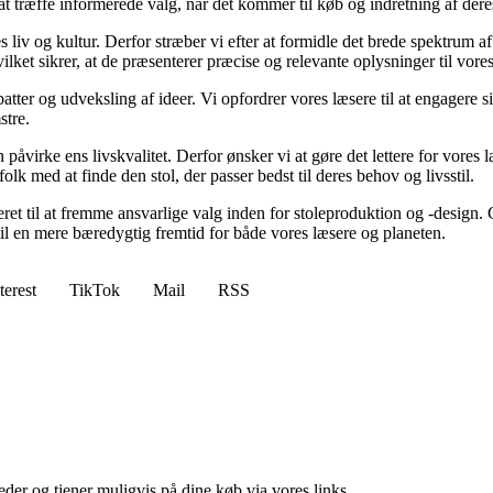
at træffe informerede valg, når det kommer til køb og indretning af dere
es liv og kultur. Derfor stræber vi efter at formidle det brede spektrum 
vilket sikrer, at de præsenterer præcise og relevante oplysninger til vore
tter og udveksling af ideer. Vi opfordrer vores læsere til at engagere s
stre.
n påvirke ens livskvalitet. Derfor ønsker vi at gøre det lettere for vores 
olk med at finde den stol, der passer bedst til deres behov og livsstil.
ikeret til at fremme ansvarlige valg inden for stoleproduktion og -desi
til en mere bæredygtig fremtid for både vores læsere og planeten.
terest
TikTok
Mail
RSS
er og tjener muligvis på dine køb via vores links.