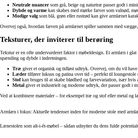
Neutrale nuancer
som grå, beige og naturtræ passer godt i min
Dybde og varme
kan skabes med mørke farver som valnød, mørk
Modige valg
som blå, grøn eller rustrød kan give armlænet karakt
Overvej også, hvordan farven på armlænet spiller sammen med vægge, gul
Teksturer, der inviterer til berøring
Tekstur er en ofte undervurderet faktor i møbeldesign. Et armlæn i glat
spænding og dybde i indretningen.
Træ
giver et organisk og tidløst udtryk. Overvej, om du vil have d
Læder
tilfører luksus og patina over tid – perfekt til loungestole
Stof
kan bruges til at skabe blødhed og farvevariation, især hvis 
Metal
giver et industrielt og moderne udtryk, der passer godt i m
Ved at kombinere materialer – for eksempel træ og stof eller metal og 
Armlæn i fokus: Aktuelle tendenser inden for moderne stole med arml
Lænestolen som alt-i-ét-møbel – sådan udnytter du dens fulde potential